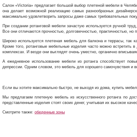
Салон «Victoria» предлагает большой выбор плетеной мебели в Челяби
она делает возможной реализацию самых разнообразных дизайнерски
максимально удовлетворить запросы даже самых требовательных покупа
При создании ротанговой мебели зачастую используется ручной труд
Все они отличаются прочностью, долговечностью, практичностью, но
Широко используется плетеная мебель для балкона и террасы, так ка
Кроме того, ротанговые мебельные изделия часто можно встретить в 
комплексах. И везде они выглядят очень уместно, органично вписываяс
А ежедневное использование мебели из ротанга способствует повы
депрессии. Одним словом, это мебель для хорошего самочувствия и в
Ротанговая мебель в интернет-магазине сал
Если вы хотите максимально быстро, не выходя из дома, купить мебел
Мы предлагаем плетеную мебель из искусственного ротанга по дос
представленные изделия стоят своих денег, учитывая их высокое каче
Смотрите также:
обеденные зоны
О компании
Информация