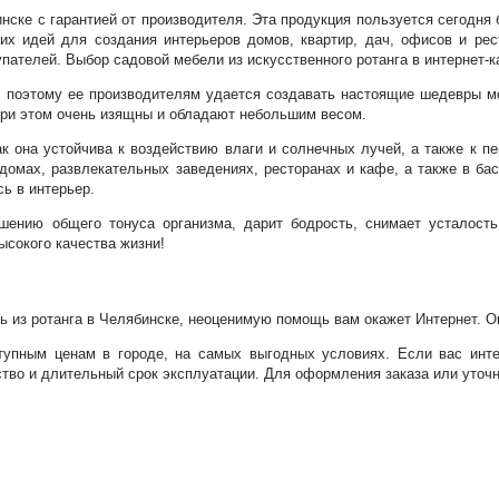
нске с гарантией от производителя. Эта продукция пользуется сегодня
х идей для создания интерьеров домов, квартир, дач, офисов и рес
телей. Выбор садовой мебели из искусственного ротанга в интернет-кат
, поэтому ее производителям удается создавать настоящие шедевры м
 при этом очень изящны и обладают небольшим весом.
к она устойчива к воздействию влаги и солнечных лучей, а также к п
домах, развлекательных заведениях, ресторанах и кафе, а также в ба
ь в интерьер.
шению общего тонуса организма, дарит бодрость, снимает усталость
ысокого качества жизни!
она «Victoria»
ь из ротанга в Челябинске, неоценимую помощь вам окажет Интернет. О
тупным ценам в городе, на самых выгодных условиях. Если вас инте
ство и длительный срок эксплуатации. Для оформления заказа или уточ
Статьи
Отзывы
Контакт