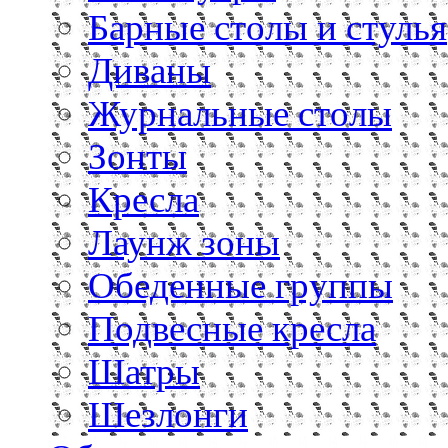
Барные столы и стулья
Диваны
Журнальные столы
Зонты
Кресла
Лаунж зоны
Обеденные группы
Подвесные кресла
Шатры
Шезлонги