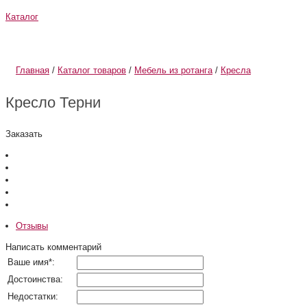
Каталог
О компании
Информация
Главная
/
Каталог товаров
/
Мебель из ротанга
/
Кресла
Кресло Терни
Заказать
Отзывы
Написать комментарий
Ваше имя
*
:
Достоинства:
Недостатки: